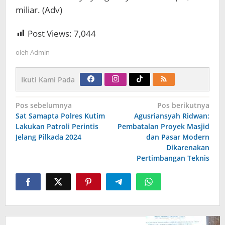
miliar. (Adv)
Post Views:
7,044
oleh
Admin
Ikuti Kami Pada
Navigasi
Pos sebelumnya
Pos berikutnya
pos
Sat Samapta Polres Kutim
Agusriansyah Ridwan:
Lakukan Patroli Perintis
Pembatalan Proyek Masjid
Jelang Pilkada 2024
dan Pasar Modern
Dikarenakan
Pertimbangan Teknis