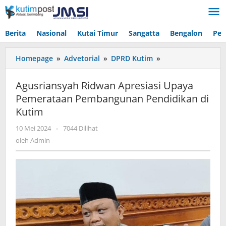
Lewati
ke
konten
Berita
Nasional
Kutai Timur
Sangatta
Bengalon
Pen
Agusriansyah
Homepage
»
Advetorial
»
DPRD Kutim
»
Ridwan
Apresiasi
Agusriansyah Ridwan Apresiasi Upaya
Upaya
Pemerataan Pembangunan Pendidikan di
Pemerataan
Kutim
Pembangunan
Pendidikan
oleh
10 Mei 2024
-
7044 Dilihat
di
Admin
oleh
Admin
Kutim