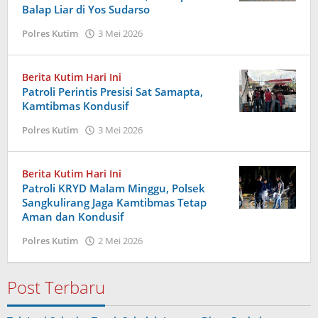
Balap Liar di Yos Sudarso
oleh
Polres Kutim
3 Mei 2026
Admin
Berita Kutim Hari Ini
Patroli Perintis Presisi Sat Samapta,
Kamtibmas Kondusif
oleh
Polres Kutim
3 Mei 2026
Admin
Berita Kutim Hari Ini
Patroli KRYD Malam Minggu, Polsek
Sangkulirang Jaga Kamtibmas Tetap
Aman dan Kondusif
oleh
Polres Kutim
2 Mei 2026
Admin
Post Terbaru