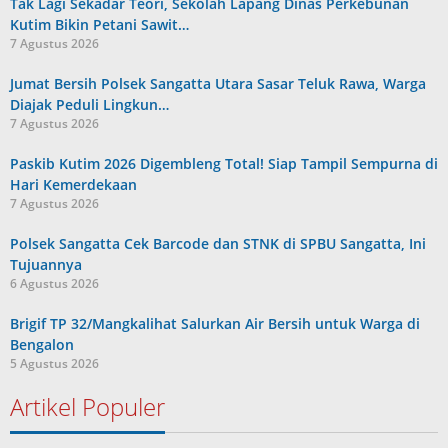
Tak Lagi Sekadar Teori, Sekolah Lapang Dinas Perkebunan
Kutim Bikin Petani Sawit…
7 Agustus 2026
Jumat Bersih Polsek Sangatta Utara Sasar Teluk Rawa, Warga
Diajak Peduli Lingkun…
7 Agustus 2026
Paskib Kutim 2026 Digembleng Total! Siap Tampil Sempurna di
Hari Kemerdekaan
7 Agustus 2026
Polsek Sangatta Cek Barcode dan STNK di SPBU Sangatta, Ini
Tujuannya
6 Agustus 2026
Brigif TP 32/Mangkalihat Salurkan Air Bersih untuk Warga di
Bengalon
5 Agustus 2026
Artikel Populer