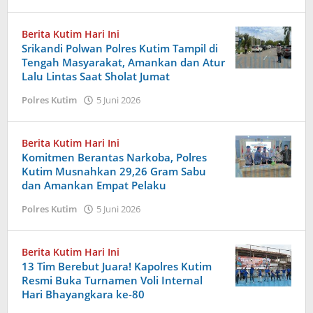
Admin
Admin
Berita Kutim Hari Ini
Srikandi Polwan Polres Kutim Tampil di
Tengah Masyarakat, Amankan dan Atur
Lalu Lintas Saat Sholat Jumat
oleh
Polres Kutim
5 Juni 2026
Admin
Berita Kutim Hari Ini
Komitmen Berantas Narkoba, Polres
Kutim Musnahkan 29,26 Gram Sabu
dan Amankan Empat Pelaku
oleh
Polres Kutim
5 Juni 2026
Admin
Berita Kutim Hari Ini
13 Tim Berebut Juara! Kapolres Kutim
Resmi Buka Turnamen Voli Internal
Hari Bhayangkara ke-80