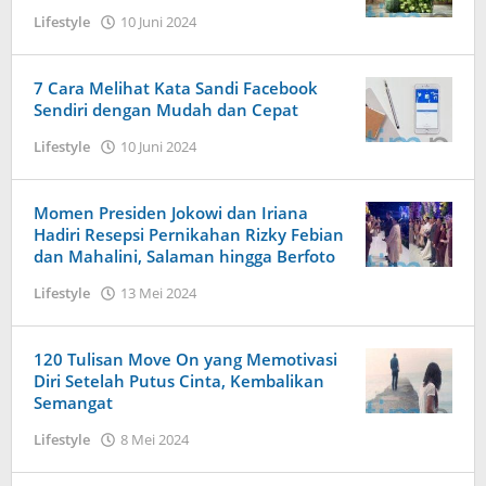
oleh
Lifestyle
10 Juni 2024
Admin
Satu
7 Cara Melihat Kata Sandi Facebook
Sendiri dengan Mudah dan Cepat
oleh
Lifestyle
10 Juni 2024
Admin
Satu
Momen Presiden Jokowi dan Iriana
Hadiri Resepsi Pernikahan Rizky Febian
dan Mahalini, Salaman hingga Berfoto
oleh
Lifestyle
13 Mei 2024
Admin
Dua
120 Tulisan Move On yang Memotivasi
Diri Setelah Putus Cinta, Kembalikan
Semangat
oleh
Lifestyle
8 Mei 2024
Admin
Dua