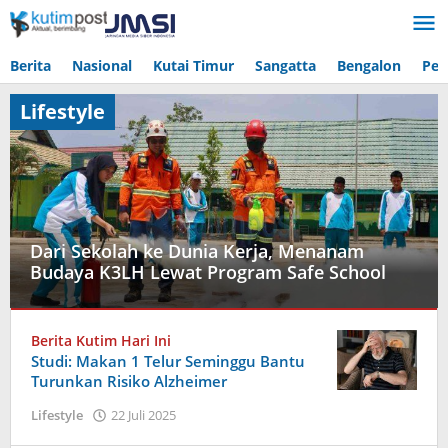
Lewati
ke
konten
Berita
Nasional
Kutai Timur
Sangatta
Bengalon
Pen
Lifestyle
Dari Sekolah ke Dunia Kerja, Menanam
Budaya K3LH Lewat Program Safe School
Lifestyle
Berita Kutim Hari Ini
26
Studi: Makan 1 Telur Seminggu Bantu
Maret
Turunkan Risiko Alzheimer
2026
oleh
oleh
Lifestyle
22 Juli 2025
Admin
Admin