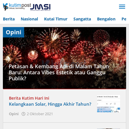
Lewati
ke
konten
Berita
Nasional
Kutai Timur
Sangatta
Bengalon
Pen
Opini
Petasan & Kembang Api di Malam Tahun
Baru: Antara Vibes Estetik atau Ganggu
Publik?
Opini
Berita Kutim Hari Ini
30
Kelangkaan Solar, Hingga Akhir Tahun?
Desember
oleh
Opini
2 Oktober 2021
2025
Admin
oleh
Admin