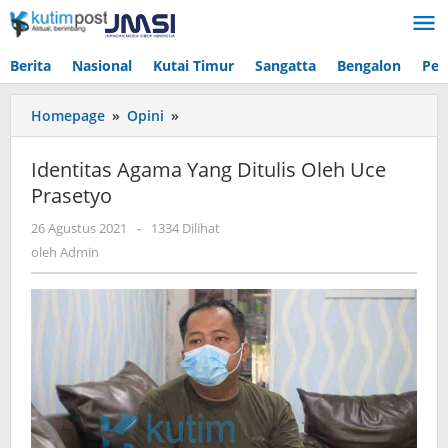
Lewati
ke
konten
Berita
Nasional
Kutai Timur
Sangatta
Bengalon
Pen
Identitas
Homepage
»
Opini
»
Agama
Yang
Identitas Agama Yang Ditulis Oleh Uce
Ditulis
Prasetyo
Oleh
Uce
oleh
26 Agustus 2021
-
1334 Dilihat
Prasetyo
Admin
oleh
Admin