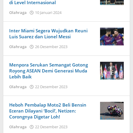
di Level Internasional
oleh
Olahraga
10 Januari 2024
Admin
Satu
Inter Miami Segera Wujudkan Reuni
Luis Suarez dan Lionel Messi
oleh
Olahraga
26 Desember 2023
Admin
Satu
Menpora Serukan Semangat Gotong
Royong ASEAN Demi Generasi Muda
Lebih Baik
oleh
Olahraga
22 Desember 2023
Admin
Heboh Pembalap Moto2 Beli Bensin
Eceran Dilayani ‘Bocil’, Netizen:
Corongnya Digetar Loh!
oleh
Olahraga
22 Desember 2023
Admin