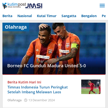
Lewati
ke
konten
Berita
Nasional
Kutai Timur
Sangatta
Bengalon
Pen
Olahraga
Borneo FC Gunduli Madura United 5-0
Olahraga
Berita Kutim Hari Ini
15
Timnas Indonesia Turun Peringkat
Desember
Setelah Imbang Melawan Laos
2024
oleh
oleh
Olahraga
13 Desember 2024
Admin
Admin