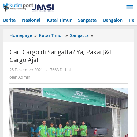
Lewati
ke
konten
Berita
Nasional
Kutai Timur
Sangatta
Bengalon
Pen
Cari
Homepage
»
Kutai Timur
»
Sangatta
»
Cargo
di
Cari Cargo di Sangatta? Ya, Pakai J&T
Sangatta?
Cargo Aja!
Ya,
Pakai
oleh
25 Desember 2021
-
7668 Dilihat
J&T
Admin
oleh
Admin
Cargo
Aja!