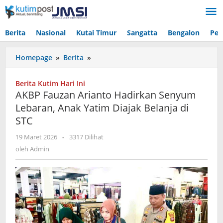
Lewati
ke
konten
Berita
Nasional
Kutai Timur
Sangatta
Bengalon
Pen
AKBP
Homepage
»
Berita
»
Fauzan
Arianto
Berita Kutim Hari Ini
Hadirkan
AKBP Fauzan Arianto Hadirkan Senyum
Senyum
Lebaran, Anak Yatim Diajak Belanja di
Lebaran,
STC
Anak
Yatim
oleh
19 Maret 2026
-
3317 Dilihat
Diajak
Admin
oleh
Admin
Belanja
di
STC