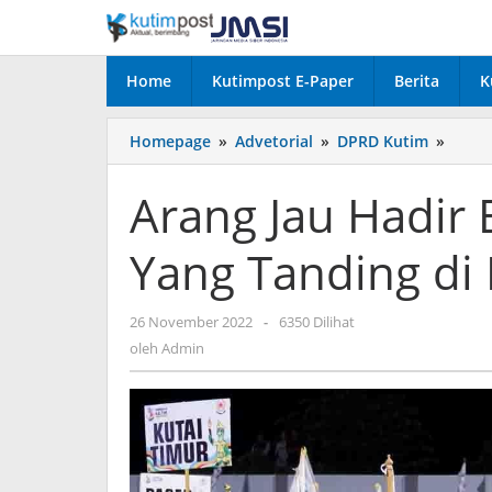
Lewati
ke
konten
Home
Kutimpost E-Paper
Berita
K
Arang
Homepage
»
Advetorial
»
DPRD Kutim
»
Jau
Hadir
Arang Jau Hadir 
Beri
Sema
Yang Tanding di
Atlet
Yang
Tandi
oleh
26 November 2022
-
6350 Dilihat
di
Admin
Porpr
oleh
Admin
2022