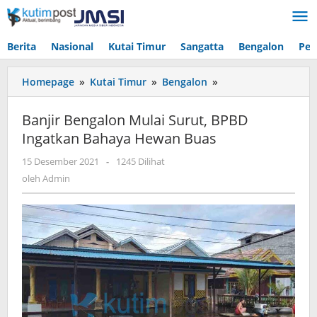
Lewati
ke
konten
Berita
Nasional
Kutai Timur
Sangatta
Bengalon
Pen
Banjir
Homepage
»
Kutai Timur
»
Bengalon
»
Bengalon
Mulai
Banjir Bengalon Mulai Surut, BPBD
Surut,
Ingatkan Bahaya Hewan Buas
BPBD
Ingatkan
oleh
15 Desember 2021
-
1245 Dilihat
Bahaya
Admin
oleh
Admin
Hewan
Buas