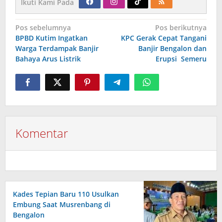
Ikuti Kami Pada
Navigasi
Pos sebelumnya
Pos berikutnya
pos
BPBD Kutim Ingatkan
KPC Gerak Cepat Tangani
Warga Terdampak Banjir
Banjir Bengalon dan
Bahaya Arus Listrik
Erupsi Semeru
Komentar
Kades Tepian Baru 110 Usulkan
Embung Saat Musrenbang di
Bengalon