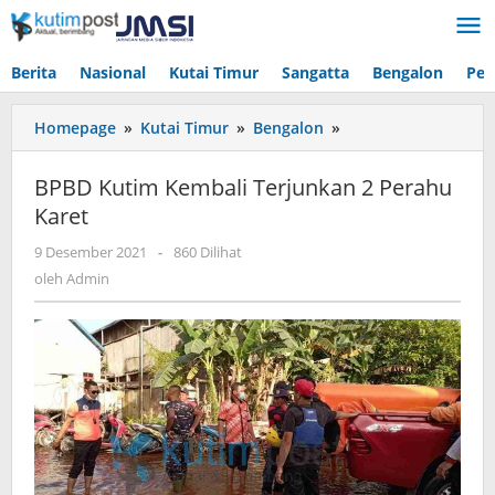
Lewati
ke
konten
Berita
Nasional
Kutai Timur
Sangatta
Bengalon
Pen
BPBD
Homepage
»
Kutai Timur
»
Bengalon
»
Kutim
Kembali
BPBD Kutim Kembali Terjunkan 2 Perahu
Terjunkan
Karet
2
Perahu
oleh
9 Desember 2021
-
860 Dilihat
Karet
Admin
oleh
Admin