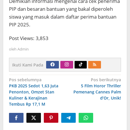
Demikian informasi mengenai cara cek penerima
PIP dan besaran bantuan yang bakal diperoleh
siswa yang masuk dalam daftar perima bantuan
PIP 2025.
Post Views:
3,853
oleh
Admin
Ikuti Kami Pada
Navigasi
Pos sebelumnya
Pos berikutnya
pos
PKB 2025 Sedot 1,63 Juta
5 Film Horor Thriller
Penonton, Omzet Stan
Pemenang Cannes Palm
Kuliner & Kerajinan
d’Or, Unik!
Tembus Rp 17,1 M