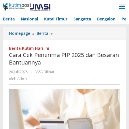
Lewati
ke
konten
Berita
Nasional
Kutai Timur
Sangatta
Bengalon
Pen
Cara
Homepage
»
Berita
»
Cek
Penerima
Berita Kutim Hari Ini
PIP
Cara Cek Penerima PIP 2025 dan Besaran
2025
Bantuannya
dan
Besaran
oleh
20 Juli 2025
-
3853 Dilihat
Bantuannya
Admin
oleh
Admin