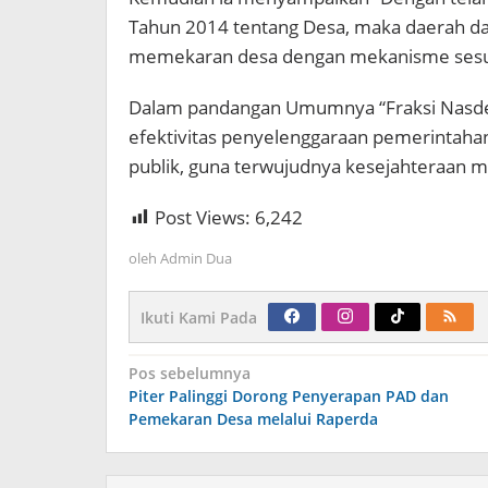
Tahun 2014 tentang Desa, maka daerah d
memekaran desa dengan mekanisme sesuai
Dalam pandangan Umumnya “Fraksi Nasd
efektivitas penyelenggaraan pemerintah
publik, guna terwujudnya kesejahteraan 
Post Views:
6,242
oleh
Admin Dua
Ikuti Kami Pada
Navigasi
Pos sebelumnya
pos
Piter Palinggi Dorong Penyerapan PAD dan
Pemekaran Desa melalui Raperda