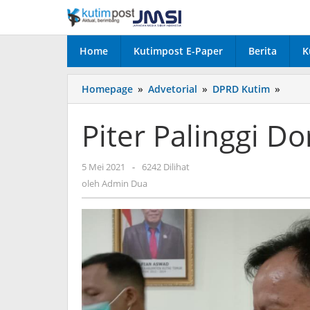
Lewati
ke
konten
Home
Kutimpost E-Paper
Berita
K
Piter
Homepage
»
Advetorial
»
DPRD Kutim
»
Paling
Doro
Piter Palinggi 
Penye
PAD
oleh
5 Mei 2021
-
6242 Dilihat
Admin
oleh
Admin Dua
Dua