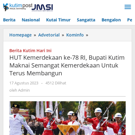
Lewati
ke
konten
Berita
Nasional
Kutai Timur
Sangatta
Bengalon
Pen
HUT
Homepage
»
Advetorial
»
Kominfo
»
Kemerdekaan
ke-
Berita Kutim Hari Ini
78
HUT Kemerdekaan ke-78 RI, Bupati Kutim
RI,
Maknai Semangat Kemerdekaan Untuk
Bupati
Terus Membangun
Kutim
Maknai
oleh
17 Agustus 2023
-
4512 Dilihat
Semangat
Admin
oleh
Admin
Kemerdekaan
Untuk
Terus
Membangun