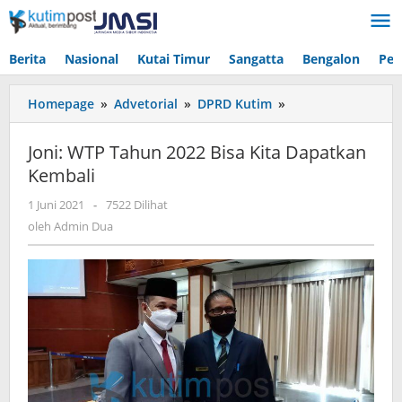
Lewati
ke
konten
Berita
Nasional
Kutai Timur
Sangatta
Bengalon
Pen
Joni:
Homepage
»
Advetorial
»
DPRD Kutim
»
WTP
Tahun
Joni: WTP Tahun 2022 Bisa Kita Dapatkan
2022
Kembali
Bisa
Kita
oleh
1 Juni 2021
-
7522 Dilihat
Dapatkan
Admin
oleh
Admin Dua
Kembali
Dua