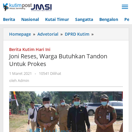
Lewati
ke
konten
Berita
Nasional
Kutai Timur
Sangatta
Bengalon
Pen
Joni
Homepage
»
Advetorial
»
DPRD Kutim
»
Reses,
Warga
Berita Kutim Hari Ini
Butuhkan
Joni Reses, Warga Butuhkan Tandon
Tandon
Untuk Prokes
Untuk
Prokes
oleh
1 Maret 2021
-
10541 Dilihat
Admin
oleh
Admin