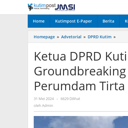
Lewati
ke
konten
Home
Kutimpost E-Paper
Berita
K
Ketua
Homepage
»
Advetorial
»
DPRD Kutim
»
DPRD
Kutim
Ketua DPRD Kuti
Hadir
Groun
Groundbreaking
Pabri
AMDK
Peru
Perumdam Tirta
Tirta
Tuah
Benu
oleh
31 Mei 2024
-
6629 Dilihat
Admin
oleh
Admin