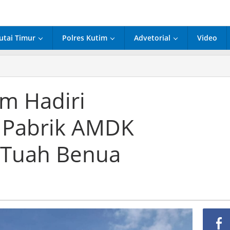
utai Timur
Polres Kutim
Advetorial
Video
m Hadiri
i
dbreaking
 Pabrik AMDK
k
mdam
 Tuah Benua
a