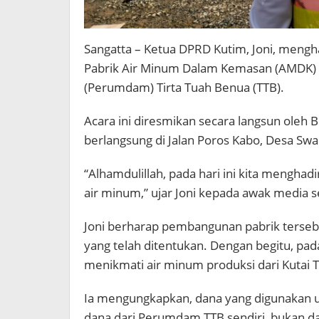
Sangatta – Ketua DPRD Kutim, Joni, meng
Pabrik Air Minum Dalam Kemasan (AMDK) 
(Perumdam) Tirta Tuah Benua (TTB).
Acara ini diresmikan secara langsun oleh 
berlangsung di Jalan Poros Kabo, Desa Swa
“Alhamdulillah, pada hari ini kita mengh
air minum,” ujar Joni kepada awak media s
Joni berharap pembangunan pabrik tersebu
yang telah ditentukan. Dengan begitu, pad
menikmati air minum produksi dari Kutai T
Ia mengungkapkan, dana yang digunakan 
dana dari Perumdam TTB sendiri, bukan d