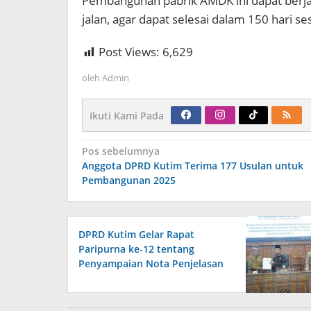
Pembangunan pabrik AMDK ini dapat berjal
jalan, agar dapat selesai dalam 150 hari se
Post Views:
6,629
oleh
Admin
Ikuti Kami Pada
Navigasi
Pos sebelumnya
pos
Anggota DPRD Kutim Terima 177 Usulan untuk
Pembangunan 2025
DPRD Kutim Gelar Rapat
Paripurna ke-12 tentang
Penyampaian Nota Penjelasan
Pemerintah terhadap Raperda
APBD 2026