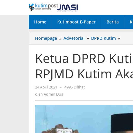
Lewati
ke
konten
Home
Kutimpost E-Paper
Berita
K
Ketua
Homepage
»
Advetorial
»
DPRD Kutim
»
DPRD
Kutim
Ketua DPRD Kuti
Joni
,Pela
RPJMD Kutim Aka
RPJM
Kutim
Akan
oleh
24 April 2021
-
4995 Dilihat
Kita
Admin
Kawal
oleh
Admin Dua
Dua