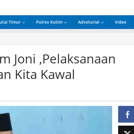
utai Timur
Polres Kutim
Advetorial
Video
m Joni ,Pelaksanaan
ksanaan
n Kita Kawal
D