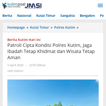
Lewati
ke
konten
Berita
Nasional
Kutai Timur
Sangatta
Bengalon
Pen
Patroli
Homepage
»
Kutai Timur
»
Polres Kutim
»
Cipta
Kondisi
Berita Kutim Hari Ini
Polres
Patroli Cipta Kondisi Polres Kutim, Jaga
Kutim,
Ibadah Tetap Khidmat dan Wisata Tetap
Jaga
Aman
Ibadah
Tetap
oleh
5 April 2026
-
2370 Dilihat
Khidmat
Admin
oleh
Admin
dan
Wisata
Tetap
Aman