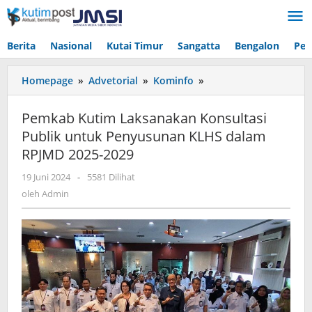
Lewati
ke
konten
Berita
Nasional
Kutai Timur
Sangatta
Bengalon
Pen
Pemkab
Homepage
»
Advetorial
»
Kominfo
»
Kutim
Laksanakan
Pemkab Kutim Laksanakan Konsultasi
Konsultasi
Publik untuk Penyusunan KLHS dalam
Publik
RPJMD 2025-2029
untuk
Penyusunan
oleh
19 Juni 2024
-
5581 Dilihat
KLHS
Admin
oleh
Admin
dalam
RPJMD
2025-
2029