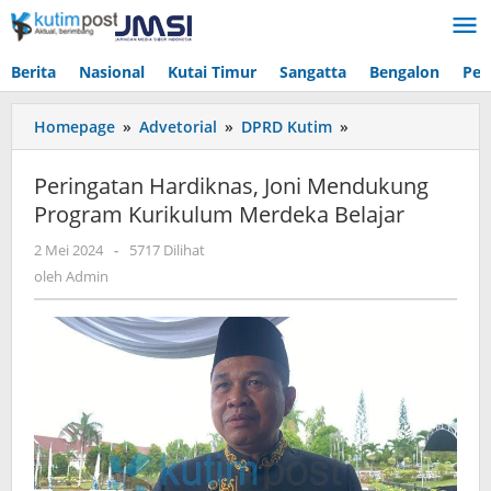
Lewati
ke
konten
Berita
Nasional
Kutai Timur
Sangatta
Bengalon
Pen
Peringatan
Homepage
»
Advetorial
»
DPRD Kutim
»
Hardiknas,
Joni
Peringatan Hardiknas, Joni Mendukung
Mendukung
Program Kurikulum Merdeka Belajar
Program
Kurikulum
oleh
2 Mei 2024
-
5717 Dilihat
Merdeka
Admin
oleh
Admin
Belajar