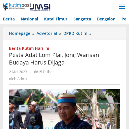
Lewati
ke
konten
Berita
Nasional
Kutai Timur
Sangatta
Bengalon
Pen
Pesta
Homepage
»
Advetorial
»
DPRD Kutim
»
Adat
Lom
Berita Kutim Hari Ini
Plai,
Pesta Adat Lom Plai, Joni; Warisan
Joni;
Budaya Harus Dijaga
Warisan
Budaya
oleh
2 Mei 2023
-
6815 Dilihat
Harus
Admin
oleh
Admin
Dijaga