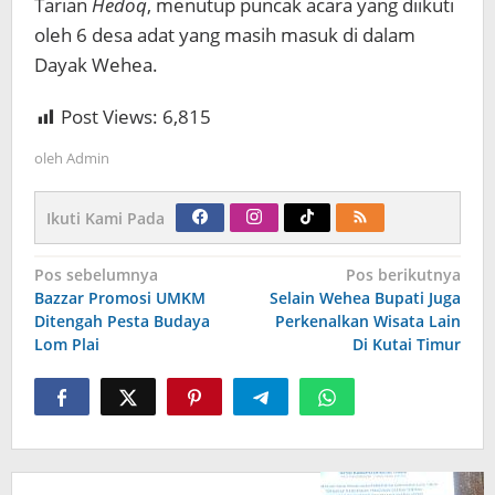
Tarian
Hedoq
, menutup puncak acara yang diikuti
oleh 6 desa adat yang masih masuk di dalam
Dayak Wehea.
Post Views:
6,815
oleh
Admin
Ikuti Kami Pada
Navigasi
Pos sebelumnya
Pos berikutnya
pos
Bazzar Promosi UMKM
Selain Wehea Bupati Juga
Ditengah Pesta Budaya
Perkenalkan Wisata Lain
Lom Plai
Di Kutai Timur