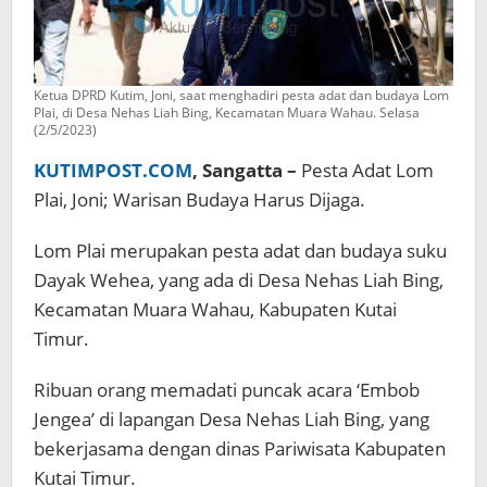
Ketua DPRD Kutim, Joni, saat menghadiri pesta adat dan budaya Lom
Plai, di Desa Nehas Liah Bing, Kecamatan Muara Wahau. Selasa
(2/5/2023)
KUTIMPOST.COM
, Sangatta –
Pesta Adat Lom
Plai, Joni; Warisan Budaya Harus Dijaga.
Lom Plai merupakan pesta adat dan budaya suku
Dayak Wehea, yang ada di Desa Nehas Liah Bing,
Kecamatan Muara Wahau, Kabupaten Kutai
Timur.
Ribuan orang memadati puncak acara ‘Embob
Jengea’ di lapangan Desa Nehas Liah Bing, yang
bekerjasama dengan dinas Pariwisata Kabupaten
Kutai Timur.