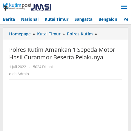
Lewati
ke
konten
Berita
Nasional
Kutai Timur
Sangatta
Bengalon
Pen
Polres
Homepage
»
Kutai Timur
»
Polres Kutim
»
Kutim
Amankan
Polres Kutim Amankan 1 Sepeda Motor
1
Hasil Curanmor Beserta Pelakunya
Sepeda
Motor
oleh
1 Juli 2022
-
5024 Dilihat
Hasil
Admin
oleh
Admin
Curanmor
Beserta
Pelakunya