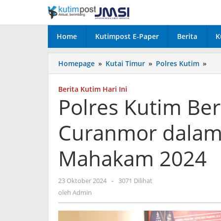
Lewati
ke
konten
Home
Kutimpost E-Paper
Berita
K
Pol
Homepage
»
Kutai Timur
»
Polres Kutim
»
Kut
Ber
Berita Kutim Hari Ini
Ung
Polres Kutim Be
Pel
Cur
Curanmor dalam
dal
Ope
Zeb
Mahakam 2024
Ma
202
oleh
23 Oktober 2024
-
3071 Dilihat
Admin
oleh
Admin