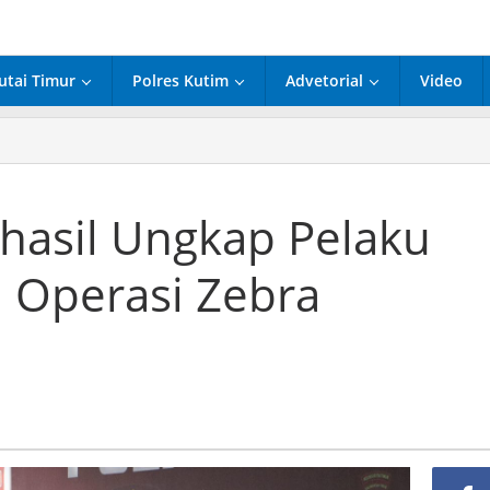
utai Timur
Polres Kutim
Advetorial
Video
res
im
hasil
kap
rhasil Ungkap Pelaku
aku
anmor
 Operasi Zebra
am
rasi
ra
hakam
4