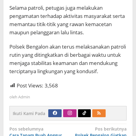
Selama patroli, petugas juga melakukan
pengamatan terhadap aktivitas masyarakat serta
memantau titik-titik yang rawan kemacetan
maupun pelanggaran lalu lintas.
Polsek Bengalon akan terus melaksanakan patroli
rutin yang ditingkatkan di berbagai waktu untuk
menjaga stabilitas keamanan dan mendukung
terciptanya lingkungan yang kondusif.
Post Views:
3,568
oleh
Admin
Ikuti Kami Pada
Navigasi
Pos sebelumnya
Pos berikutnya
pos
Cara Tanam Buah Anggur
Polsek Bengalon Giatkan