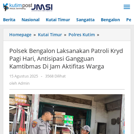
Lewati
ke
konten
Berita
Nasional
Kutai Timur
Sangatta
Bengalon
Pen
Polsek
Homepage
»
Kutai Timur
»
Polres Kutim
»
Bengalon
Laksanakan
Polsek Bengalon Laksanakan Patroli Kryd
Patroli
Pagi Hari, Antisipasi Gangguan
Kryd
Kamtibmas Di Jam Aktifitas Warga
Pagi
Hari,
oleh
15 Agustus 2025
-
3568 Dilihat
Antisipasi
Admin
oleh
Admin
Gangguan
Kamtibmas
Di
Jam
Aktifitas
Warga