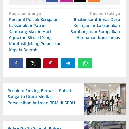
Navigasi
Pos sebelumnya
Pos berikutnya
pos
Personil Polsek Bengalon
Bhabinkamtibmas Desa
Laksanakan Patroli
Kelinjau Ilir Laksanakan
Sambang Malam Hari
Sambang dan Sampaikan
Ciptakan Situasi Yang
Himbauan Kamtibmas
Kondusif Jelang Pelantikan
Kepala Daerah
Problem Solving Berhasil, Polsek
Sangatta Utara Mediasi
Perselisihan Antrean BBM di SPBU
Berakhir Damai
Police Go To School, Polsek