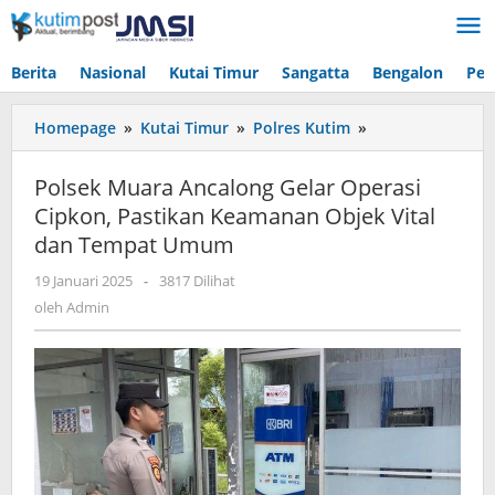
Lewati
ke
konten
Berita
Nasional
Kutai Timur
Sangatta
Bengalon
Pen
Polsek
Homepage
»
Kutai Timur
»
Polres Kutim
»
Muara
Ancalong
Polsek Muara Ancalong Gelar Operasi
Gelar
Cipkon, Pastikan Keamanan Objek Vital
Operasi
dan Tempat Umum
Cipkon,
Pastikan
oleh
19 Januari 2025
-
3817 Dilihat
Keamanan
Admin
oleh
Admin
Objek
Vital
dan
Tempat
Umum