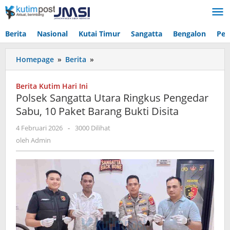
Lewati
ke
konten
Berita
Nasional
Kutai Timur
Sangatta
Bengalon
Pen
Polsek
Homepage
»
Berita
»
Sangatta
Utara
Berita Kutim Hari Ini
Ringkus
Polsek Sangatta Utara Ringkus Pengedar
Pengedar
Sabu, 10 Paket Barang Bukti Disita
Sabu,
10
oleh
4 Februari 2026
-
3000 Dilihat
Paket
Admin
oleh
Admin
Barang
Bukti
Disita