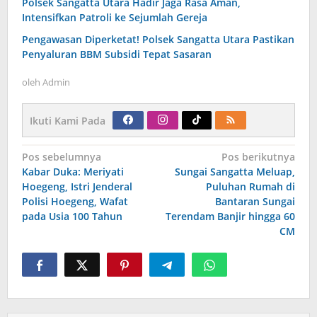
Polsek Sangatta Utara Hadir Jaga Rasa Aman,
Intensifkan Patroli ke Sejumlah Gereja
Pengawasan Diperketat! Polsek Sangatta Utara Pastikan
Penyaluran BBM Subsidi Tepat Sasaran
oleh
Admin
Ikuti Kami Pada
Navigasi
Pos sebelumnya
Pos berikutnya
pos
Kabar Duka: Meriyati
Sungai Sangatta Meluap,
Hoegeng, Istri Jenderal
Puluhan Rumah di
Polisi Hoegeng, Wafat
Bantaran Sungai
pada Usia 100 Tahun
Terendam Banjir hingga 60
CM