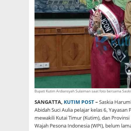
Bupati Kutim Ardiansyah Sulaiman saat foto bersama Saskia
SANGATTA,
KUTIM POST
–
Saskia Harumk
Abidah Suci Aulia pelajar kelas 6, Yayasan
mewakili Kutai Timur (Kutim), dan Provinsi
Wajah Pesona Indonesia (WPI), belum lama 