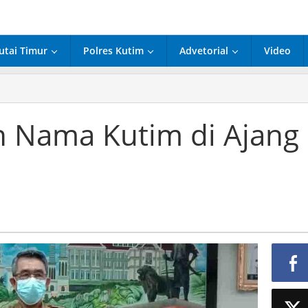
utai Timur
Polres Kutim
Advetorial
Video
 Nama Kutim di Ajang