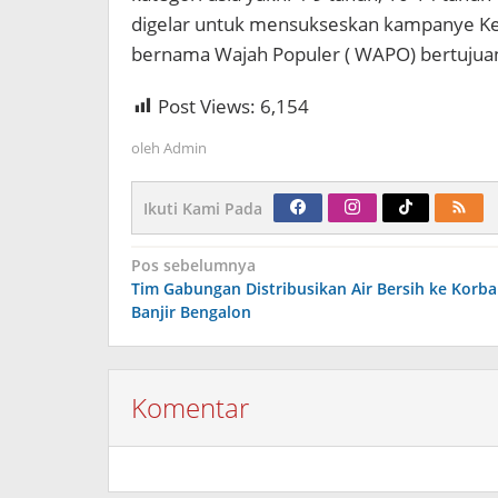
digelar untuk mensukseskan kampanye Ke
bernama Wajah Populer ( WAPO) bertujuan
Post Views:
6,154
oleh
Admin
Ikuti Kami Pada
Navigasi
Pos sebelumnya
pos
Tim Gabungan Distribusikan Air Bersih ke Korb
Banjir Bengalon
Komentar