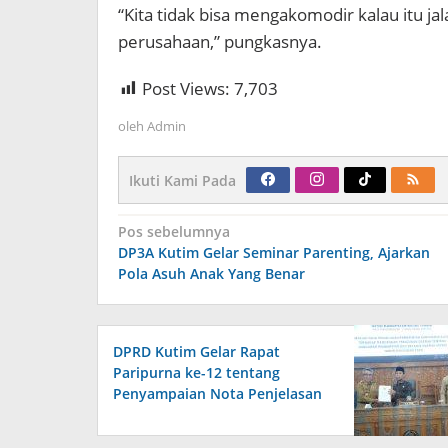
“Kita tidak bisa mengakomodir kalau itu ja
perusahaan,” pungkasnya.
Post Views:
7,703
oleh
Admin
Ikuti Kami Pada
Navigasi
Pos sebelumnya
pos
DP3A Kutim Gelar Seminar Parenting, Ajarkan
Pola Asuh Anak Yang Benar
DPRD Kutim Gelar Rapat
Paripurna ke-12 tentang
Penyampaian Nota Penjelasan
Pemerintah terhadap Raperda
APBD 2026