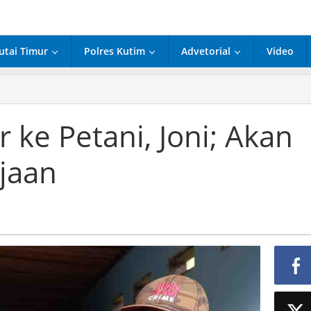
utai Timur
Polres Kutim
Advetorial
Video
kan
er
 ke Petani, Joni; Akan
i,
jaan
udah
jaan