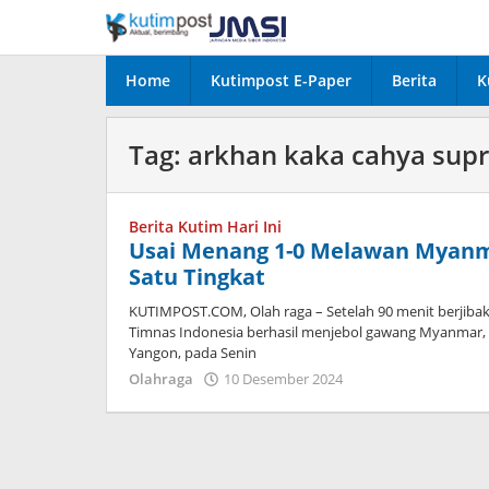
Lewati
ke
konten
Home
Kutimpost E-Paper
Berita
K
Tag:
arkhan kaka cahya supr
Berita Kutim Hari Ini
Usai Menang 1-0 Melawan Myanma
Satu Tingkat
KUTIMPOST.COM, Olah raga – Setelah 90 menit berjibak
Timnas Indonesia berhasil menjebol gawang Myanmar, d
Yangon, pada Senin
oleh
Olahraga
10 Desember 2024
Admin