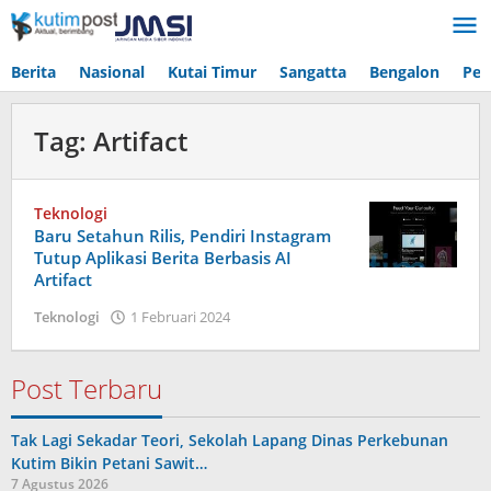
Lewati
ke
konten
Berita
Nasional
Kutai Timur
Sangatta
Bengalon
Pen
Tag:
Artifact
Teknologi
Baru Setahun Rilis, Pendiri Instagram
Tutup Aplikasi Berita Berbasis AI
Artifact
oleh
Teknologi
1 Februari 2024
Admin
Dua
Post Terbaru
Tak Lagi Sekadar Teori, Sekolah Lapang Dinas Perkebunan
Kutim Bikin Petani Sawit…
7 Agustus 2026