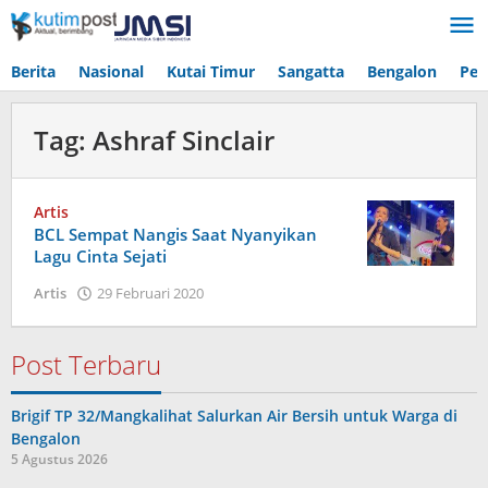
Lewati
ke
konten
Berita
Nasional
Kutai Timur
Sangatta
Bengalon
Pen
Tag:
Ashraf Sinclair
Artis
BCL Sempat Nangis Saat Nyanyikan
Lagu Cinta Sejati
oleh
Artis
29 Februari 2020
Admin
Post Terbaru
Brigif TP 32/Mangkalihat Salurkan Air Bersih untuk Warga di
Bengalon
5 Agustus 2026