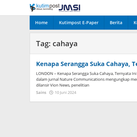
Lewati
ke
konten
Home
Kutimpost E-Paper
Berita
K
Tag:
cahaya
Kenapa Serangga Suka Cahaya, T
LONDON – Kenapa Serangga Suka Cahaya, Ternyata Ini 
dalam jurnal Nature Communications mengungkap meng
dilansir Vion News, penelitian
oleh
Sains
10 Juni 2024
Admin
Dua