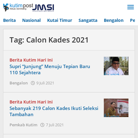
Lewati
ke
konten
Berita
Nasional
Kutai Timur
Sangatta
Bengalon
Pen
Tag:
Calon Kades 2021
Berita Kutim Hari Ini
Supri “Junjung” Menuju Tepian Baru
110 Sejahtera
oleh
Bengalon
9 Juli 2021
Admin
Berita Kutim Hari Ini
Sebanyak 219 Calon Kades Ikuti Seleksi
Tambahan
oleh
Pemkab Kutim
7 Juli 2021
Admin