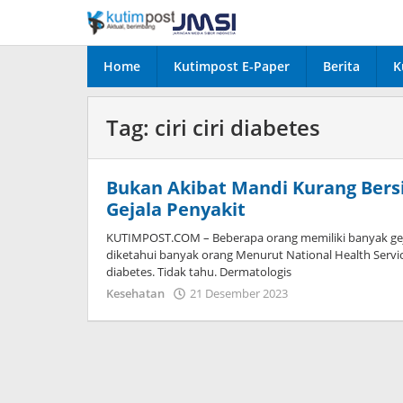
Lewati
ke
konten
Home
Kutimpost E-Paper
Berita
K
Tag:
ciri ciri diabetes
Bukan Akibat Mandi Kurang Bers
Gejala Penyakit
KUTIMPOST.COM – Beberapa orang memiliki banyak gej
diketahui banyak orang Menurut National Health Servic
diabetes. Tidak tahu. Dermatologis
oleh
Kesehatan
21 Desember 2023
admin