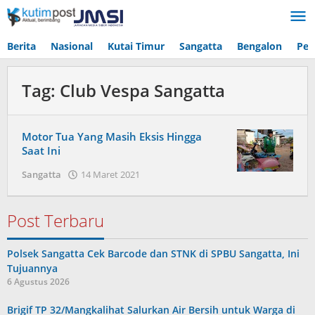
Lewati
ke
konten
Berita
Nasional
Kutai Timur
Sangatta
Bengalon
Pen
Tag:
Club Vespa Sangatta
Motor Tua Yang Masih Eksis Hingga
Saat Ini
oleh
Sangatta
14 Maret 2021
Admin
Post Terbaru
Polsek Sangatta Cek Barcode dan STNK di SPBU Sangatta, Ini
Tujuannya
6 Agustus 2026
Brigif TP 32/Mangkalihat Salurkan Air Bersih untuk Warga di