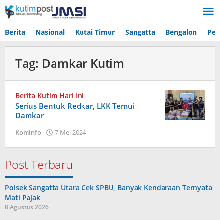
Lewati
ke
konten
Berita
Nasional
Kutai Timur
Sangatta
Bengalon
Pen
Tag:
Damkar Kutim
Berita Kutim Hari Ini
Serius Bentuk Redkar, LKK Temui
Damkar
oleh
Kominfo
7 Mei 2024
Admin
Post Terbaru
Polsek Sangatta Utara Cek SPBU, Banyak Kendaraan Ternyata
Mati Pajak
8 Agustus 2026