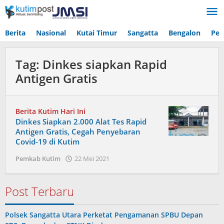
Lewati
ke
konten
Berita
Nasional
Kutai Timur
Sangatta
Bengalon
Pen
Tag:
Dinkes siapkan Rapid
Antigen Gratis
Berita Kutim Hari Ini
Dinkes Siapkan 2.000 Alat Tes Rapid
Antigen Gratis, Cegah Penyebaran
Covid-19 di Kutim
oleh
Pemkab Kutim
22 Mei 2021
Admin
Post Terbaru
Polsek Sangatta Utara Perketat Pengamanan SPBU Depan