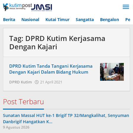
Lewati
ke
konten
Berita
Nasional
Kutai Timur
Sangatta
Bengalon
Pen
Tag:
DPRD Kutim Kerjasama
Dengan Kajari
DPRD Kutim Tanda Tangani Kerjasama
Dengan Kajari Dalam Bidang Hukum
oleh
DPRD Kutim
21 April 2021
Admin
Post Terbaru
Sunatan Massal HUT ke-1 Brigif TP 32/Mangkalihat, Senyuman
Danbrigif Hangatkan K…
9 Agustus 2026