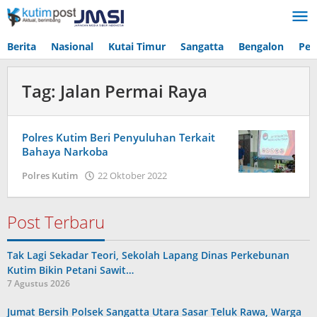
Lewati
ke
konten
Berita
Nasional
Kutai Timur
Sangatta
Bengalon
Pen
Tag:
Jalan Permai Raya
Polres Kutim Beri Penyuluhan Terkait
Bahaya Narkoba
oleh
Polres Kutim
22 Oktober 2022
Admin
Post Terbaru
Tak Lagi Sekadar Teori, Sekolah Lapang Dinas Perkebunan
Kutim Bikin Petani Sawit…
7 Agustus 2026
Jumat Bersih Polsek Sangatta Utara Sasar Teluk Rawa, Warga