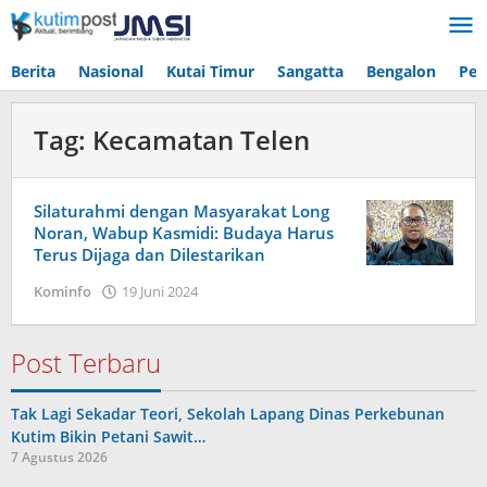
Lewati
ke
konten
Berita
Nasional
Kutai Timur
Sangatta
Bengalon
Pen
Tag:
Kecamatan Telen
Silaturahmi dengan Masyarakat Long
Noran, Wabup Kasmidi: Budaya Harus
Terus Dijaga dan Dilestarikan
oleh
Kominfo
19 Juni 2024
Admin
Post Terbaru
Tak Lagi Sekadar Teori, Sekolah Lapang Dinas Perkebunan
Kutim Bikin Petani Sawit…
7 Agustus 2026