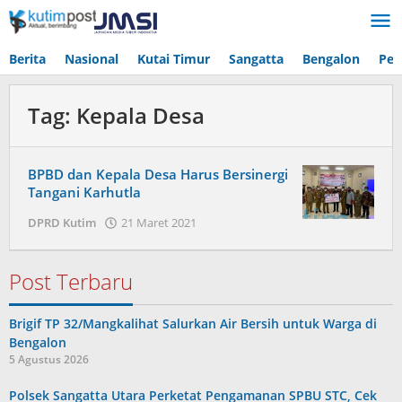
Lewati
ke
konten
Berita
Nasional
Kutai Timur
Sangatta
Bengalon
Pen
Tag:
Kepala Desa
BPBD dan Kepala Desa Harus Bersinergi
Tangani Karhutla
oleh
DPRD Kutim
21 Maret 2021
Admin
Post Terbaru
Brigif TP 32/Mangkalihat Salurkan Air Bersih untuk Warga di
Bengalon
5 Agustus 2026
Polsek Sangatta Utara Perketat Pengamanan SPBU STC, Cek