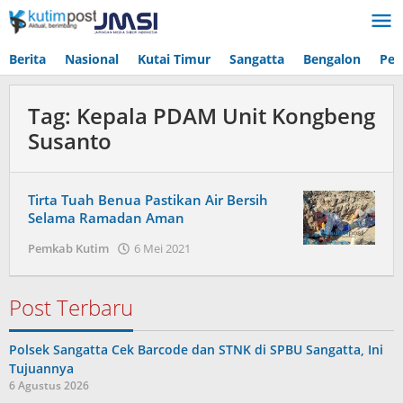
Lewati
ke
konten
Berita
Nasional
Kutai Timur
Sangatta
Bengalon
Pen
Tag:
Kepala PDAM Unit Kongbeng
Susanto
Tirta Tuah Benua Pastikan Air Bersih
Selama Ramadan Aman
oleh
Pemkab Kutim
6 Mei 2021
Admin
Post Terbaru
Polsek Sangatta Cek Barcode dan STNK di SPBU Sangatta, Ini
Tujuannya
6 Agustus 2026