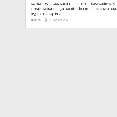
KUTIMPOST.COM, Kutai Timur – Ketua JMSI Kutim Desak
Jurnalis Ketua Jaringan Media Siber Indonesia (JMSI) Ku
tegas terhadap insiden
oleh
Berita
21 Maret 2025
Admin