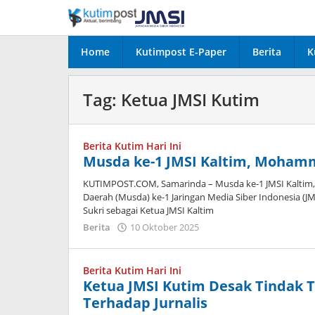
Lewati
ke
konten
Home
Kutimpost E-Paper
Berita
K
Tag:
Ketua JMSI Kutim
Berita Kutim Hari Ini
Musda ke-1 JMSI Kaltim, Mohamm
KUTIMPOST.COM, Samarinda – Musda ke-1 JMSI Kaltim
Daerah (Musda) ke-1 Jaringan Media Siber Indonesia 
Sukri sebagai Ketua JMSI Kaltim
oleh
Berita
10 Oktober 2025
Admin
Berita Kutim Hari Ini
Ketua JMSI Kutim Desak Tindak T
Terhadap Jurnalis