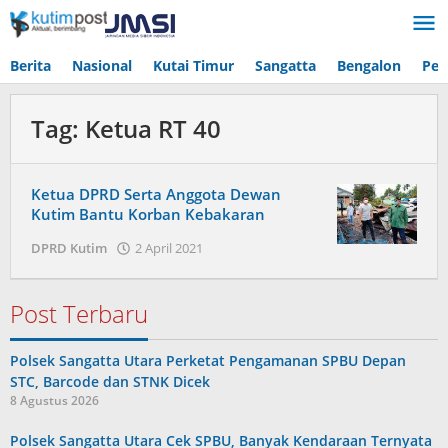
Lewati
ke
konten
Berita
Nasional
Kutai Timur
Sangatta
Bengalon
Pen
Tag:
Ketua RT 40
Ketua DPRD Serta Anggota Dewan
Kutim Bantu Korban Kebakaran
oleh
DPRD Kutim
2 April 2021
Admin
Post Terbaru
Polsek Sangatta Utara Perketat Pengamanan SPBU Depan
STC, Barcode dan STNK Dicek
8 Agustus 2026
Polsek Sangatta Utara Cek SPBU, Banyak Kendaraan Ternyata