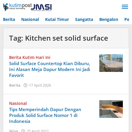
Lewati
ke
konten
Berita
Nasional
Kutai Timur
Sangatta
Bengalon
Pen
Tag:
Kitchen set solid surface
Berita Kutim Hari Ini
Solid Surface Countertop Kian Diburu,
Ini Alasan Meja Dapur Modern Ini Jadi
Favorit
oleh
Berita
17 April 2026
Admin
Nasional
Tips Memperindah Dapur Dengan
Produk Solid Surface Nomor 1 di
Indonesia
oleh
Iklan
25 April 2022