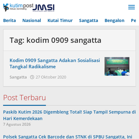
Lewati
ke
konten
Berita
Nasional
Kutai Timur
Sangatta
Bengalon
Pen
Tag:
kodim 0909 sangatta
Kodim 0909 Sangatta Adakan Sosialisasi
Tangkal Radikalisme
oleh
Sangatta
27 Oktober 2020
Admin
Post Terbaru
Paskib Kutim 2026 Digembleng Total! Siap Tampil Sempurna di
Hari Kemerdekaan
7 Agustus 2026
Polsek Sangatta Cek Barcode dan STNK di SPBU Sangatta, Ini