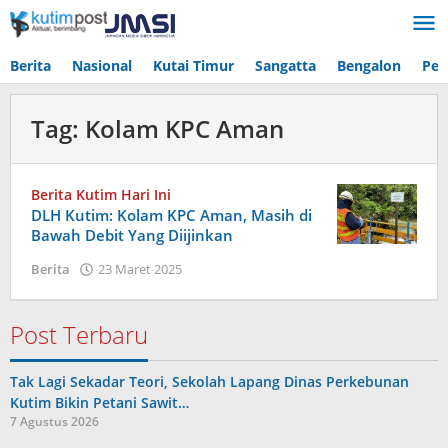
Lewati
ke
konten
Berita
Nasional
Kutai Timur
Sangatta
Bengalon
Pen
Tag:
Kolam KPC Aman
Berita Kutim Hari Ini
DLH Kutim: Kolam KPC Aman, Masih di
Bawah Debit Yang Diijinkan
oleh
Berita
23 Maret 2025
Admin
Post Terbaru
Tak Lagi Sekadar Teori, Sekolah Lapang Dinas Perkebunan
Kutim Bikin Petani Sawit…
7 Agustus 2026