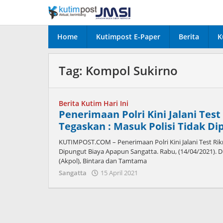
Lewati
ke
konten
Home
Kutimpost E-Paper
Berita
K
Tag:
Kompol Sukirno
Berita Kutim Hari Ini
Penerimaan Polri Kini Jalani Tes
Tegaskan : Masuk Polisi Tidak D
KUTIMPOST.COM – Penerimaan Polri Kini Jalani Test Rik
Dipungut Biaya Apapun Sangatta. Rabu, (14/04/2021).
(Akpol), Bintara dan Tamtama
oleh
Sangatta
15 April 2021
Admin