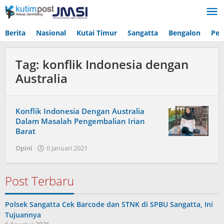
Lewati
ke
konten
Berita
Nasional
Kutai Timur
Sangatta
Bengalon
Pen
Tag:
konflik Indonesia dengan
Australia
Konflik Indonesia Dengan Australia
Dalam Masalah Pengembalian Irian
Barat
oleh
Opini
6 Januari 2021
Admin
Post Terbaru
Polsek Sangatta Cek Barcode dan STNK di SPBU Sangatta, Ini
Tujuannya